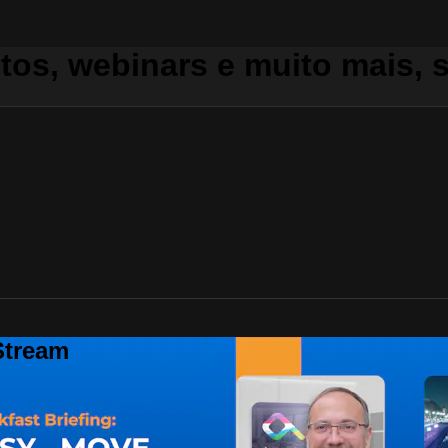
tos, webinars e muito mais, s
Stream