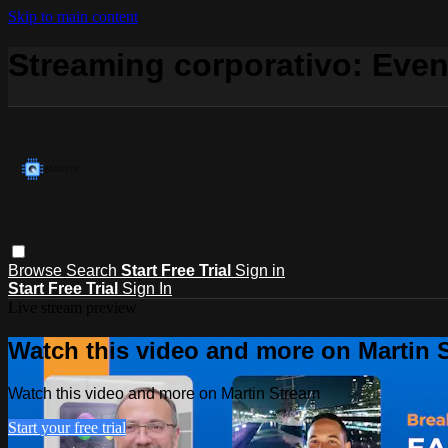
Skip to main content
Streaming corporativo: Even
Browse
Search
Start Free Trial
Sign in
Start Free Trial
Sign In
Live stream preview
Watch this video and more on Martin 
Watch this video and more on Martin Stream
Start your free trial