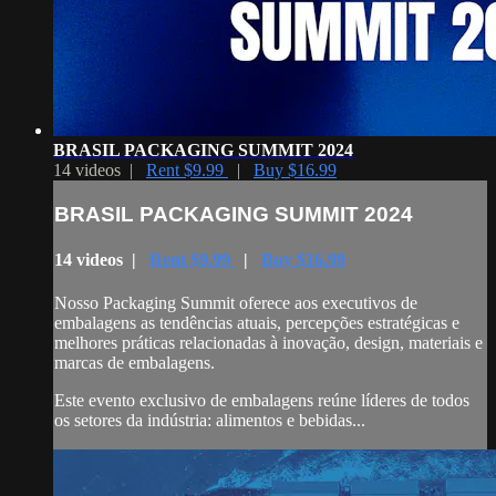
BRASIL PACKAGING SUMMIT 2024
14 videos |
Rent $9.99
|
Buy $16.99
BRASIL PACKAGING SUMMIT 2024
14 videos |
Rent $9.99
|
Buy $16.99
Nosso Packaging Summit oferece aos executivos de
embalagens as tendências atuais, percepções estratégicas e
melhores práticas relacionadas à inovação, design, materiais e
marcas de embalagens.
Este evento exclusivo de embalagens reúne líderes de todos
os setores da indústria: alimentos e bebidas...