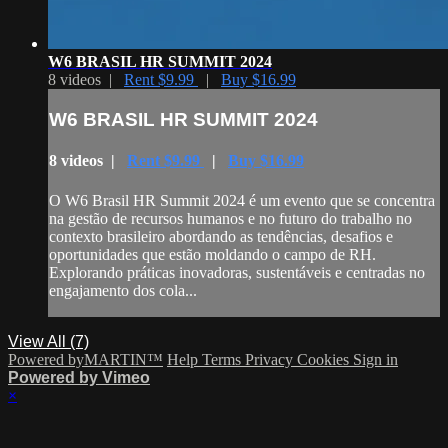
W6 BRASIL HR SUMMIT 2024
8 videos |
Rent $9.99
|
Buy $16.99
W6 BRASIL HR SUMMIT 2024
8 videos |
Rent $9.99
|
Buy $16.99
O W6 Brasil HR Summit 2024 é um evento que se concentra
na gestão de recursos humanos e no futuro do trabalho no
contexto brasileiro abordando as tendências, desafios e
oportunidades que estão moldando o campo de RH.
Explorando práticas inovadoras, sustentáveis e centradas no
engajamento dos cola...
View All (7)
Powered byMARTIN™
Help
Terms
Privacy
Cookies
Sign in
Powered by Vimeo
×