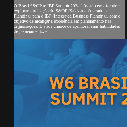
O Brasil S&OP to IBP Summit 2024 é focado em discutir e
explorar a transição do S&OP (Sales and Operations
Planning) para o IBP (Integrated Business Planning), com o
objetivo de alcançar a excelência em planejamento nas
organizações. É a sua chance de aprimorar suas habilidades
de planejamento, e...